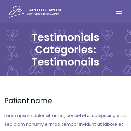
Testimonials
Categories:
Testimonails
Patient name
Lorem ipsum dolor sit amet, consetetur sadipscing elitr,
sed diam nonumy eirmod tempor invidunt ut labore et